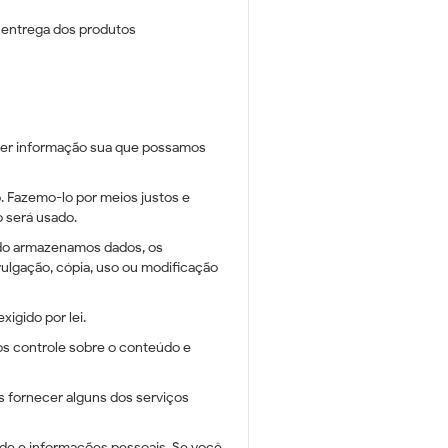
e entrega dos produtos
lquer informação sua que possamos
. Fazemo-lo por meios justos e
 será usado.
ndo armazenamos dados, os
ulgação, cópia, uso ou modificação
igido por lei.
mos controle sobre o conteúdo e
s fornecer alguns dos serviços
ade e informações pessoais. Se você