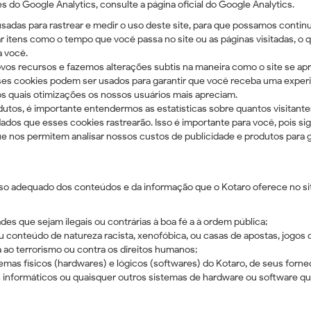
 do Google Analytics, consulte a página oficial do Google Analytics.
usadas para rastrear e medir o uso deste site, para que possamos contin
 itens como o tempo que você passa no site ou as páginas visitadas, o
a você.
vos recursos e fazemos alterações subtis na maneira como o site se a
es cookies podem ser usados ​​para garantir que você receba uma exper
s quais otimizações os nossos usuários mais apreciam.
tos, é importante entendermos as estatísticas sobre quantos visitant
 dados que esses cookies rastrearão. Isso é importante para você, pois s
 nos permitem analisar nossos custos de publicidade e produtos para ga
so adequado dos conteúdos e da informação que o Kotaro oferece no sit
des que sejam ilegais ou contrárias à boa fé a à ordem pública;
 conteúdo de natureza racista, xenofóbica, ou casas de apostas, jogos de
ia ao terrorismo ou contra os direitos humanos;
emas físicos (hardwares) e lógicos (softwares) do Kotaro, de seus forne
us informáticos ou quaisquer outros sistemas de hardware ou software 