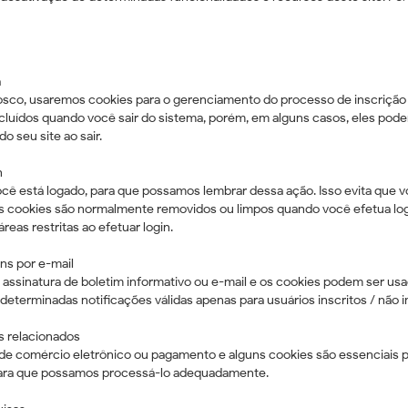
a
sco, usaremos cookies para o gerenciamento do processo de inscrição 
cluídos quando você sair do sistema, porém, em alguns casos, eles po
o seu site ao sair.
n
cê está logado, para que possamos lembrar dessa ação. Isso evita que v
es cookies são normalmente removidos ou limpos quando você efetua log
reas restritas ao efetuar login.
ns por e-mail
 assinatura de boletim informativo ou e-mail e os cookies podem ser usado
determinadas notificações válidas apenas para usuários inscritos / não i
 relacionados
s de comércio eletrônico ou pagamento e alguns cookies são essenciais p
para que possamos processá-lo adequadamente.