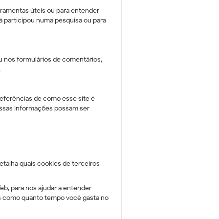
rramentas úteis ou para entender
á participou numa pesquisa ou para
 nos formulários de comentários,
.
referências de como esse site é
 essas informações possam ser
talha quais cookies de terceiros
Web, para nos ajudar a entender
ns como quanto tempo você gasta no