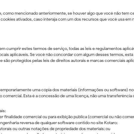
e, como mencionado anteriormente, se houver algo que você não tem cer
 cookies ativados, caso interaja com um dos recursos que você usa em n
em cumprir estes termos de serviço, todas as leis e regulamentos aplicá
locais aplicáveis. Se você não concordar com algum desses termos, está 
te são protegidos pelas leis de direitos autorais e marcas comerciais apli
temporariamente uma cópia dos materiais (informações ou software) no 
ão comercial. Esta é a concessão de uma licença, não uma transferência de
ais;
er finalidade comercial ou para exibição pública (comercial ou não comerc
engenharia reversa de qualquer software contido no site Kotaro;
utorais ou outras notações de propriedade dos materiais; ou