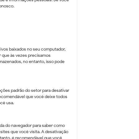
onosco.
uivos baixados no seu computador,
r que às vezes precisamos
azenados, no entanto, isso pode
pções padrão do setor para desativar
 recomendável que você deixe todos
ocê usa.
uda do navegador para saber como
sites que você visita. A desativação
rtanto, é recomendável que você