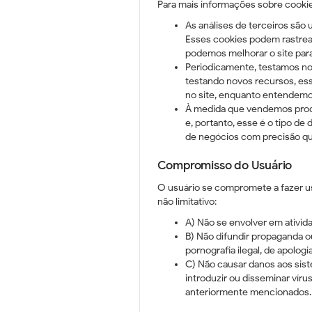
Para mais informações sobre cookies
As análises de terceiros são 
Esses cookies podem rastrear
podemos melhorar o site par
Periodicamente, testamos no
testando novos recursos, ess
no site, enquanto entendemo
À medida que vendemos produ
e, portanto, esse é o tipo de
de negócios com precisão que
Compromisso do Usuário
O usuário se compromete a fazer u
não limitativo:
A) Não se envolver em ativida
B) Não difundir propaganda ou
pornografia ilegal, de apolog
C) Não causar danos aos sist
introduzir ou disseminar vír
anteriormente mencionados.