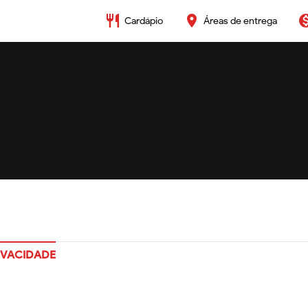
restaurant
place
monetizat
Cardápio
Áreas de entrega
RIVACIDADE