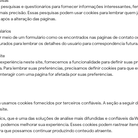
uisas
esquisas e questionários para fornecer informações interessantes, fe
ais precisão. Essas pesquisas podem usar cookies para lembrar quem j
após a alteração das páginas.
lários
 meio de um formulário como os encontrados nas páginas de contato ou
rados para lembrar os detalhes do usuário para correspondência futura
ite
experiência neste site, fornecemos a funcionalidade para definir suas p
 Para lembrar suas preferências, precisamos definir cookies para que
teragir com uma página for afetada por suas preferências.
usamos cookies fornecidos por terceiros confiáveis. A seção a seguir de
site.
ics, que é uma das soluções de análise mais difundidas e confiáveis ​​da 
 podemos melhorar sua experiência. Esses cookies podem rastrear ite
 para que possamos continuar produzindo conteúdo atraente.