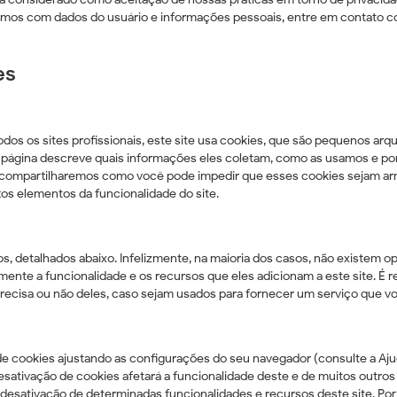
damos com dados do usuário e informações pessoais, entre em contato c
es
s os sites profissionais, este site usa cookies, que são pequenos arq
a página descreve quais informações eles coletam, como as usamos e po
compartilharemos como você pode impedir que esses cookies sejam arm
os elementos da funcionalidade do site.
os, detalhados abaixo. Infelizmente, na maioria dos casos, não existem o
ente a funcionalidade e os recursos que eles adicionam a este site. É
precisa ou não deles, caso sejam usados ​​para fornecer um serviço que v
de cookies ajustando as configurações do seu navegador (consulte a Aj
desativação de cookies afetará a funcionalidade deste e de muitos outros 
 desativação de determinadas funcionalidades e recursos deste site. Po