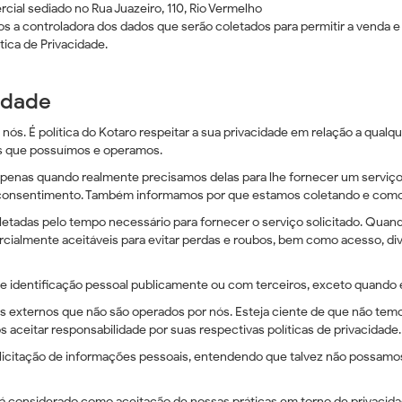
ial sediado no Rua Juazeiro, 110, Rio Vermelho
s a controladora dos dados que serão coletados para permitir a venda 
ica de Privacidade.
cidade
 nós. É política do Kotaro respeitar a sua privacidade em relação a qua
tes que possuímos e operamos.
penas quando realmente precisamos delas para lhe fornecer um serviço
 consentimento. Também informamos por que estamos coletando e como
etadas pelo tempo necessário para fornecer o serviço solicitado. Qua
almente aceitáveis ​​para evitar perdas e roubos, bem como acesso, div
identificação pessoal publicamente ou com terceiros, exceto quando ex
tes externos que não são operados por nós. Esteja ciente de que não te
 aceitar responsabilidade por suas respectivas políticas de privacidade.
solicitação de informações pessoais, entendendo que talvez não possamo
á considerado como aceitação de nossas práticas em torno de privacid