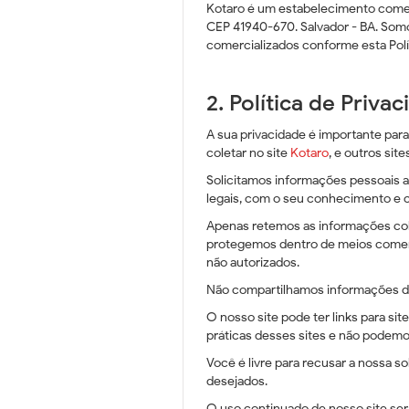
Kotaro é um estabelecimento comerc
CEP 41940-670. Salvador - BA. Somo
comercializados conforme esta Polít
2. Política de Priva
A sua privacidade é importante para
coletar no site
Kotaro
, e outros si
Solicitamos informações pessoais a
legais, com o seu conhecimento e
Apenas retemos as informações col
protegemos dentro de meios comerci
não autorizados.
Não compartilhamos informações de 
O nosso site pode ter links para si
práticas desses sites e não podemos
Você é livre para recusar a nossa 
desejados.
O uso continuado de nosso site ser