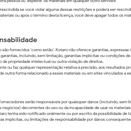
outra pessoa ou 'espelhe' os materiais em qualquer outro servidor.
rescindida se você violar alguma dessas restrições e poderá ser rescin
ateriais ou após o término desta licença, você deve apagar todos os mat
.
nsabilidade
o são fornecidos 'como estão'. Kotaro não oferece garantias, expressas ou
 garantias, incluindo, sem limitação, garantias implícitas ou condições 
o de propriedade intelectual ou outra violação de direitos.
nte ou faz qualquer representação relativa à precisão, aos resultados prov
de outra forma relacionado a esses materiais ou em sites vinculados a est
rnecedores serão responsáveis ​​por quaisquer danos (incluindo, sem li
os negócios) decorrentes do uso ou da incapacidade de usar os materia
ro tenha sido notificado oralmente ou por escrito da possibilidade de 
s implícitas, ou limitações de responsabilidade por danos consequentes