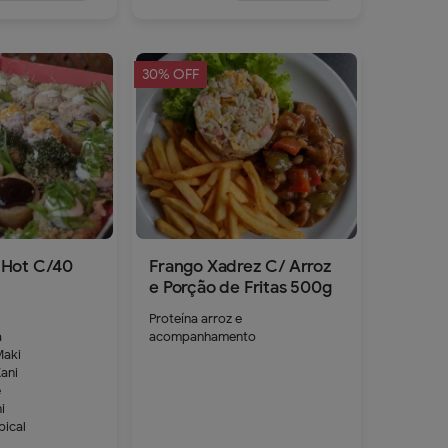
30% OFF
Hot C/40
Frango Xadrez C/ Arroz
e Porção de Fritas 500g
Proteína arroz e
a
acompanhamento
Maki
42.9
ani
e
i
pical