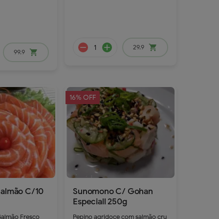
29.9
shopping_cart
99.9
shopping_cart
16% OFF
remove
add
remove
add
Salmão C/10
Sunomono C/ Gohan
Especiall 250g
 Salmão Fresco
Pepino agridoce com salmão cru