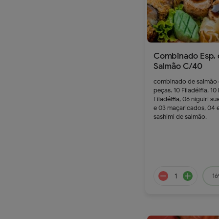
Combinado Esp. 
Salmão C/40
combinado de salmão
remove
a
peças. 10 Filadélfia, 10
Filadélfia, 06 niguiri su
e 03 maçaricados, 04 e
sashimi de salmão.
239.9
16