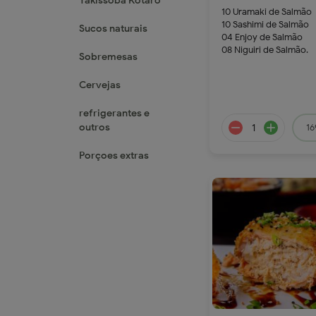
Yakissoba Kotaro
10 Uramaki de Salmão
10 Sashimi de Salmão
Sucos naturais
04 Enjoy de Salmão
08 Niguiri de Salmão.
Sobremesas
239.9
Cervejas
refrigerantes e
outros
16
Porçoes extras