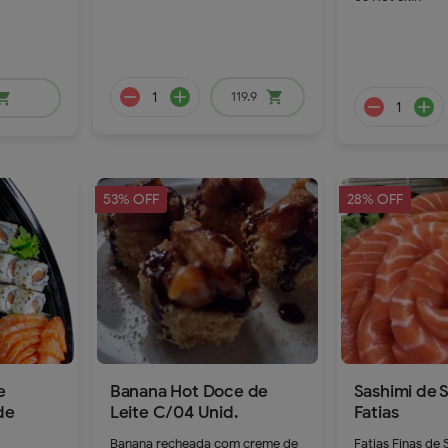
168.9
145.9
119.9
shopping_cart
ping_cart
53% OFF
28% OFF
remove
add
e
Banana Hot Doce de
Sashimi de 
de
Leite C/04 Unid.
Fatias
Banana recheada com creme de
Fatias Finas de