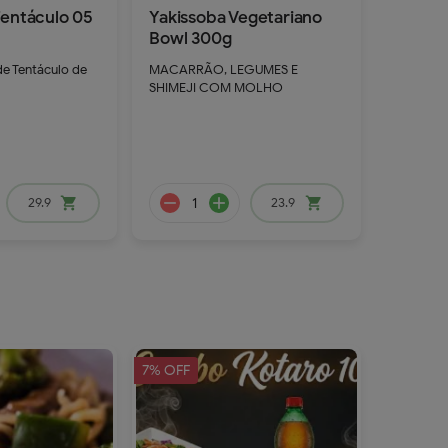
Tentáculo 05
Yakissoba Vegetariano
remove
add
Bowl 300g
remove
add
de Tentáculo de
MACARRÃO, LEGUMES E
SHIMEJI COM MOLHO
29.9
shopping_cart
23.9
shopping_cart
7% OFF