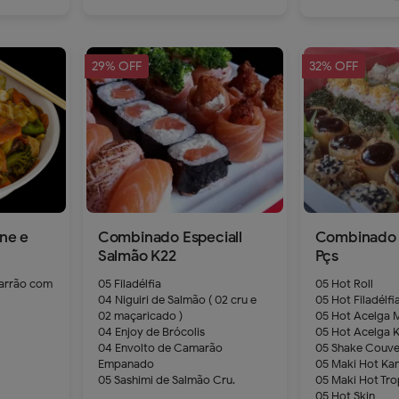
29% OFF
32% OFF
dd
remove
add
ne e
Combinado Especiall
Combinado 
Salmão K22
Pçs
arrão com
05 Filadélfia
05 Hot Roll
04 Niguiri de Salmão ( 02 cru e
05 Hot Filadélfi
02 maçaricado )
05 Hot Acelga 
04 Enjoy de Brócolis
05 Hot Acelga K
04 Envolto de Camarão
05 Shake Couv
Empanado
05 Maki Hot Kan
05 Sashimi de Salmão Cru.
05 Maki Hot Tro
05 Hot Skin