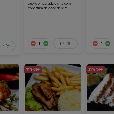
queijo empanada e frita com
59.9
cobertura de doce de leite.
18.9
8.9
shopping_cart
9.9
shopping_cart
31% OFF
25% OFF