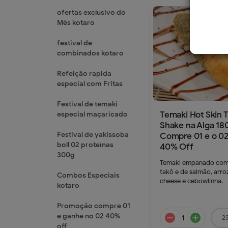
ofertas exclusivo do
Mês kotaro
festival de
combinados kotaro
Refeição rapida
especial com Fritas
Festival de temaki
Temaki Hot Skin 
especial maçaricado
Shake na Alga 18
Festival de yakissoba
Compre 01 e o 0
boll 02 proteínas
40% Off
300g
Temaki empanado com 
takô e de salmão, arro
Combos Especiais
cheese e cebowlinha.
kotaro
Promoção compre 01
e ganhe no 02 40%
23
off