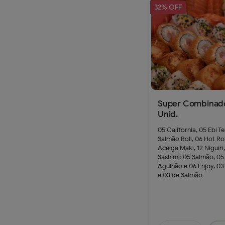
32% OFF
Super Combinad
Unid.
05 Califórnia, 05 Ebi Te
Salmão Roll, 06 Hot Rol
Acelga Maki, 12 Niguiri,
Sashimi: 05 Salmão, 05
Agulhão e 06 Enjoy, 03
e 03 de Salmão
249.9