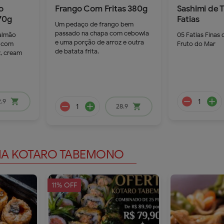
o
Frango Com Fritas 380g
Sashimi de 
70g
Fatias
Um pedaço de frango bem
remove
add
passado na chapa com cebowla
salmão
05 Fatias Finas 
dd
e uma porção de arroz e outra
 com
Fruto do Mar
de batata frita.
z, cream
39.9
41.9
.9
shopping_cart
28.9
shopping_cart
DIA KOTARO TABEMONO
11% OFF