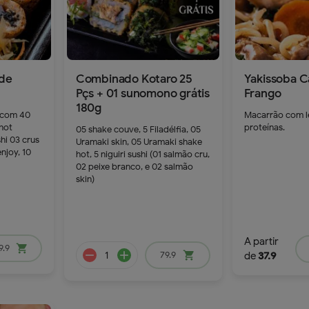
de
Combinado Kotaro 25
Yakissoba C
Pçs + 01 sunomono grátis
Frango
180g
 com 40
Macarrão com l
dd
 hot
proteínas.
05 shake couve, 5 Filadélfia, 05
remove
add
shi 03 crus
Uramaki skin, 05 Uramaki shake
njoy, 10
hot, 5 niguiri sushi (01 salmão cru,
02 peixe branco, e 02 salmão
skin)
89.9
A partir
9.9
shopping_cart
79.9
shopping_cart
de
37.9