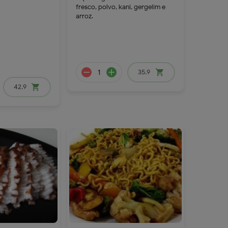
fresco, polvo, kani, gergelim e
arroz.
42.9
35.9
shopping_cart
42.9
shopping_cart