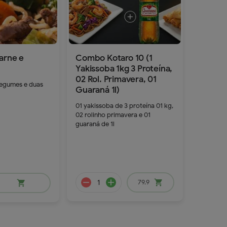
arne e
Combo Kotaro 10 (1
Yakissoba 1kg 3 Proteína,
02 Rol. Primavera, 01
egumes e duas
Guaraná 1l)
remove
add
remove
add
01 yakissoba de 3 proteína 01 kg,
02 rolinho primavera e 01
guaraná de 1l
85.9
79.9
shopping_cart
shopping_cart