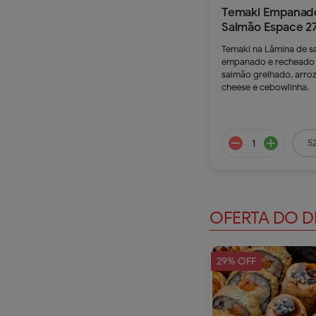
Temaki Empanad
Salmão Espace 2
Temaki na Lâmina de 
remove
a
empanado e recheado
salmão grelhado, arro
cheese e cebowlinha.
52
OFERTA DO 
29% OFF