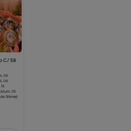
o C/ 58
n, 05
l, 04
 15
 Atum, 05
 de Shimeji