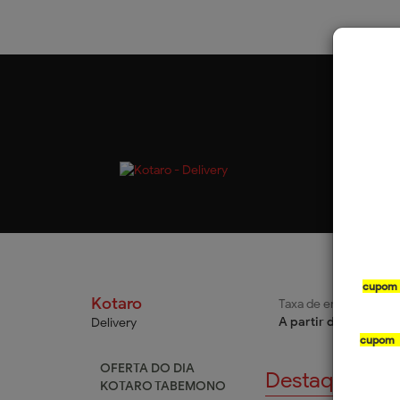
cupom
Kotaro
Taxa de entrega
Fo
A partir de R$ 8,99
De
Delivery
cupom
OFERTA DO DIA
Destaques
KOTARO TABEMONO