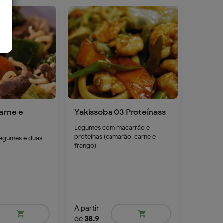
arne e
Yakissoba 03 Proteínass
Legumes com macarrão e
proteínas (camarão, carne e
egumes e duas
frango)
A partir
shopping_cart
shopping_cart
de
38.9