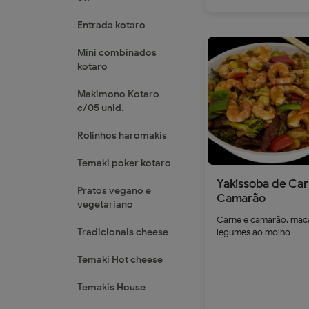
Entrada kotaro
Mini combinados
kotaro
remove
a
Makimono Kotaro
c/05 unid.
Rolinhos haromakis
Temaki poker kotaro
Yakissoba de Car
Pratos vegano e
Camarão
vegetariano
Carne e camarão, mac
Tradicionais cheese
legumes ao molho
Temaki Hot cheese
Temakis House