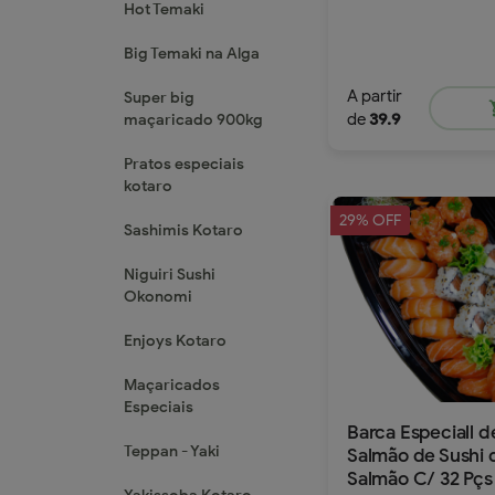
Hot Temaki
Big Temaki na Alga
A partir
Super big
shop
de
39.9
maçaricado 900kg
Pratos especiais
kotaro
29% OFF
Sashimis Kotaro
Niguiri Sushi
Okonomi
Enjoys Kotaro
Maçaricados
Especiais
Barca Especiall d
Teppan - Yaki
Salmão de Sushi 
Salmão C/ 32 Pçs