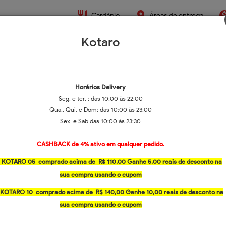
restaurant
place
monetizat
Cardápio
Áreas de entrega
Kotaro
Horários
Delivery
Seg. e ter. : d
as 10:00 às 22:00
Qua., Qui. e Dom: d
as 10:00 às 23:00
Sex. e Sab das
10:00 às 23:30
CASHBACK de 4% ativo em qualquer pedido
.
 KOTARO 05
comprado acima de
R$ 110,00 Ganhe 5,00 reais de desconto na
rmas de entrega
Funcionamento
sua compra usando o cupom
livery ou Retirada
Fechado -
Abre às 10h
 KOTARO 10
comprado acima de
R$ 140,00 Ganhe 10,00 reais de desconto na
sua compra usando o cupom